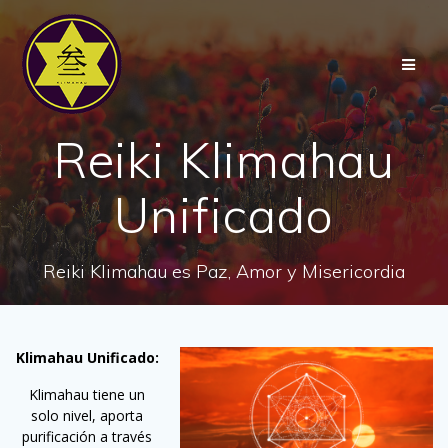
Saltar
al
contenido
Reiki Klimahau
Unificado
Reiki Klimahau es Paz, Amor y Misericordia
Klimahau Unificado:
Klimahau tiene un
solo nivel, aporta
purificación a través