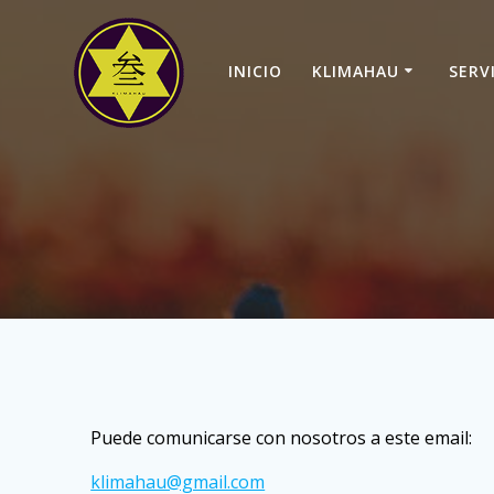
Saltar
al
contenido
INICIO
KLIMAHAU
SERV
Puede comunicarse con nosotros a este email:
klimahau@gmail.com